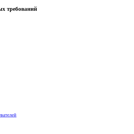
ых требований
евателей