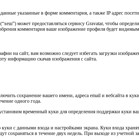
данные указанные в форме комментария, а также IP адрес посетит
 (“хеш”) может предоставляться сервису Gravatar, чтобы опреде
сле одобрения комментария ваше изображение профиля будет видим
афии на сайт, вам возможно следует избегать загрузки изображ
эту информацию скачав изображения с сайта.
ючить сохранение вашего имени, адреса email и вебсайта в куки
чение одного года.
 мы установим временный куки для определения поддержки куки 
куки с данными входа и настройками экрана. Куки входа хранятс
ут сохраняться в течение двух недель. При выходе из учетной з